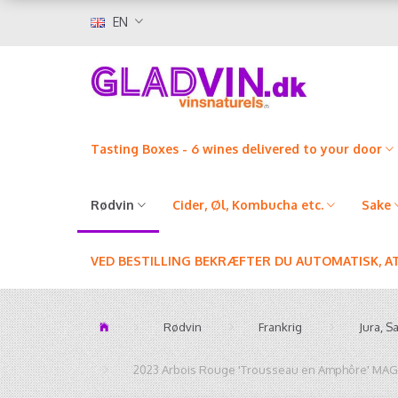
EN
Tasting Boxes - 6 wines delivered to your door
Rødvin
Cider, Øl, Kombucha etc.
Sake
VED BESTILLING BEKRÆFTER DU AUTOMATISK, A
Rødvin
Frankrig
Jura, S
2023 Arbois Rouge 'Trousseau en Amphôre' M