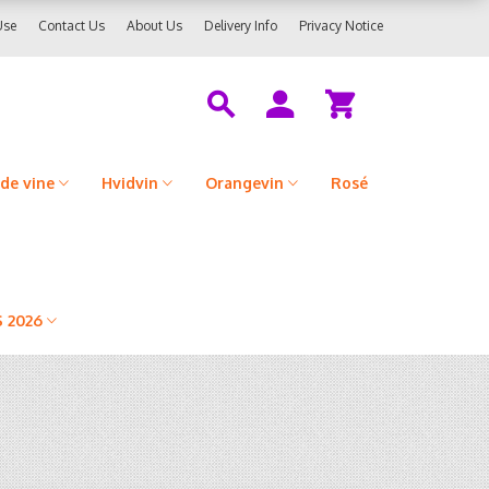
Use
Contact Us
About Us
Delivery Info
Privacy Notice
de vine
Hvidvin
Orangevin
Rosé
 2026