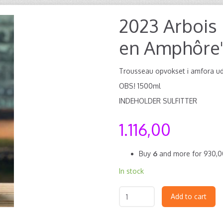
2023 Arbois
en Amphôr
Trousseau opvokset i amfora ude
OBS! 1500ml
INDEHOLDER SULFITTER
1.116,00
Buy
6
and more for
930,
In stock
Add to cart