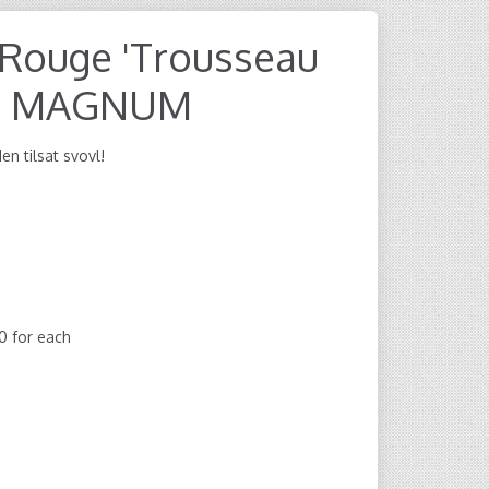
 Rouge 'Trousseau
e' MAGNUM
n tilsat svovl!
00
for each