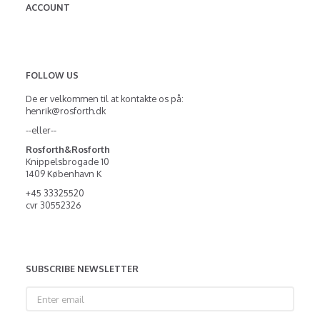
ACCOUNT
FOLLOW US
De er velkommen til at kontakte os på:
henrik@rosforth.dk
--eller--
Rosforth&Rosforth
Knippelsbrogade 10
1409 København K
+45 33325520
cvr 30552326
SUBSCRIBE NEWSLETTER
Enter
email