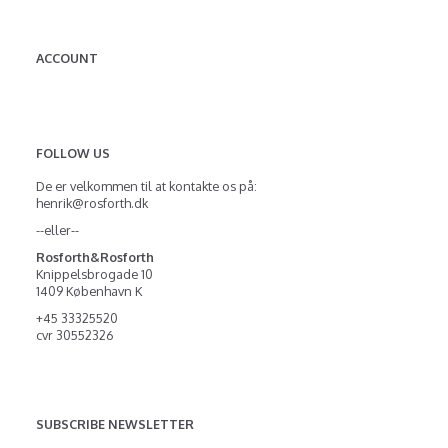
ACCOUNT
FOLLOW US
De er velkommen til at kontakte os på:
henrik@rosforth.dk
--eller--
Rosforth&Rosforth
Knippelsbrogade 10
1409 København K
+45 33325520
cvr 30552326
SUBSCRIBE NEWSLETTER