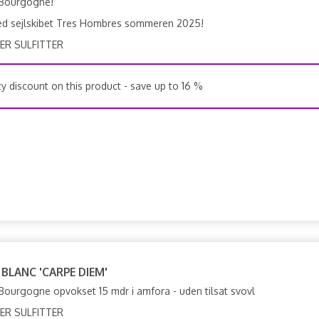
 Bourgogne!
ed sejlskibet Tres Hombres sommeren 2025!
ER SULFITTER
y discount on this product - save up to 16 %
 BLANC 'CARPE DIEM'
ourgogne opvokset 15 mdr i amfora - uden tilsat svovl
ER SULFITTER