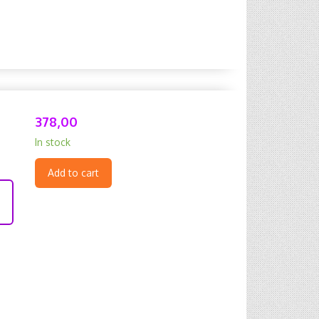
378,00
In stock
Add to cart