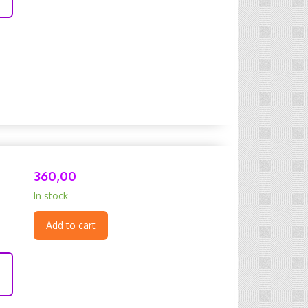
360,00
In stock
Add to cart