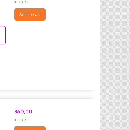
In stock
Add to cart
360,00
In stock