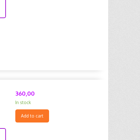
360,00
In stock
Add to cart