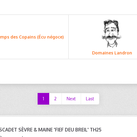
mps des Copains (Écu négoce)
Domaines Landron
1
2
Next
Last
CADET SÈVRE & MAINE 'FIEF DEU BREIL' TH25