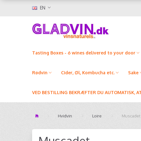
EN
Tasting Boxes - 6 wines delivered to your door
Rødvin
Cider, Øl, Kombucha etc.
Sake
VED BESTILLING BEKRÆFTER DU AUTOMATISK, A
Hvidvin
Loire
Muscadet
Muscadet