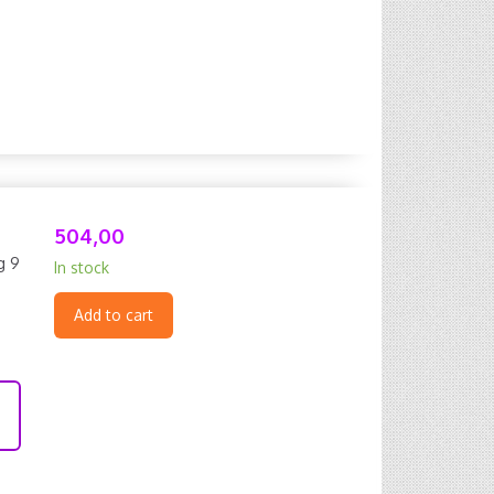
504,00
g 9
In stock
Add to cart