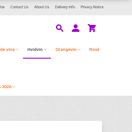
Use
Contact Us
About Us
Delivery Info
Privacy Notice
de vine
Hvidvin
Orangevin
Rosé
 2026