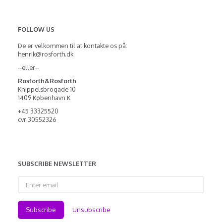
FOLLOW US
De er velkommen til at kontakte os på:
henrik@rosforth.dk
--eller--
Rosforth&Rosforth
Knippelsbrogade 10
1409 København K
+45 33325520
cvr 30552326
SUBSCRIBE NEWSLETTER
Enter
email
Subscribe
Unsubscribe