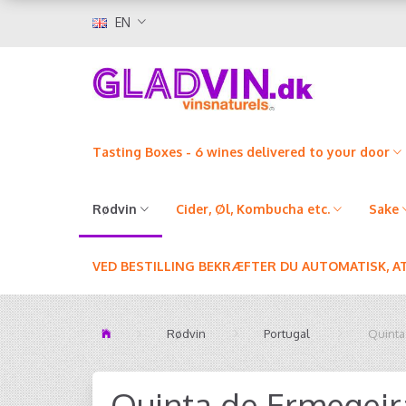
EN
Tasting Boxes - 6 wines delivered to your door
Rødvin
Cider, Øl, Kombucha etc.
Sake
VED BESTILLING BEKRÆFTER DU AUTOMATISK, A
Rødvin
Portugal
Quinta
Quinta de Ermegeira