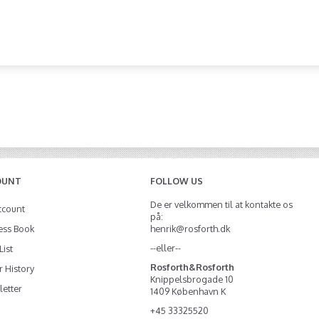
OUNT
FOLLOW US
De er velkommen til at kontakte os
ccount
på:
ess Book
henrik@rosforth.dk
--eller--
List
Rosforth&Rosforth
 History
Knippelsbrogade 10
etter
1409 København K
+45 33325520