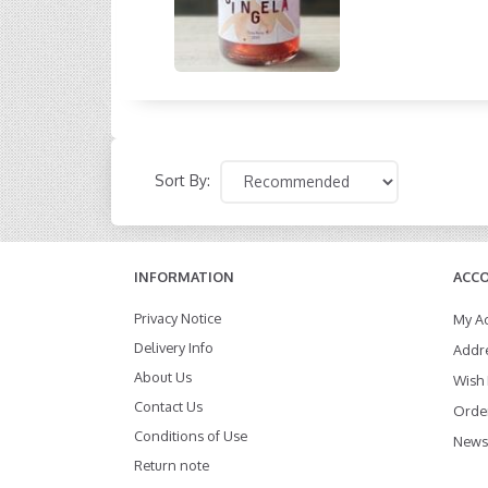
Sort By:
INFORMATION
ACC
Privacy Notice
My A
Delivery Info
Addr
About Us
Wish 
Contact Us
Order
Conditions of Use
Newsl
Return note