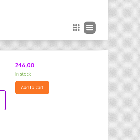
246,00
In stock
Add to cart