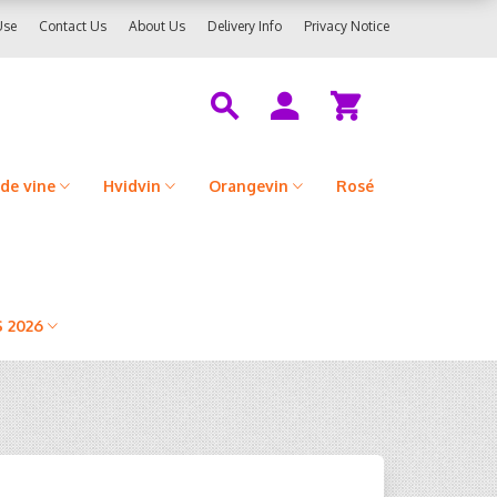
Use
Contact Us
About Us
Delivery Info
Privacy Notice
de vine
Hvidvin
Orangevin
Rosé
 2026