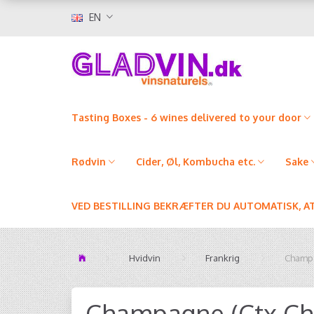
EN
Tasting Boxes - 6 wines delivered to your door
Rødvin
Cider, Øl, Kombucha etc.
Sake
VED BESTILLING BEKRÆFTER DU AUTOMATISK, A
Hvidvin
Frankrig
Champa
Champagne (Ctx C