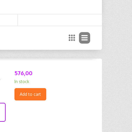
576,00
r
In stock
Add to cart