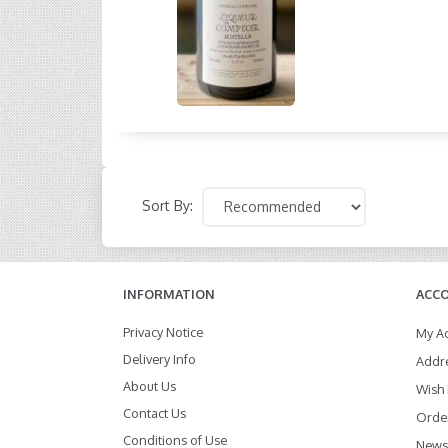
Sort By:
INFORMATION
ACC
Privacy Notice
My A
Delivery Info
Addr
About Us
Wish 
Contact Us
Order
Conditions of Use
Newsl