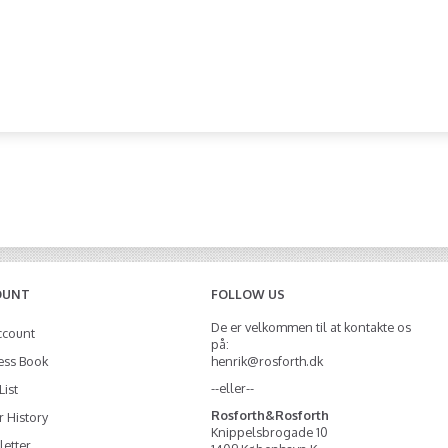
OUNT
FOLLOW US
De er velkommen til at kontakte os
ccount
på:
ess Book
henrik@rosforth.dk
--eller--
List
Rosforth&Rosforth
 History
Knippelsbrogade 10
etter