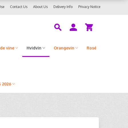
Use
Contact Us
About Us
Delivery Info
Privacy Notice
de vine
Hvidvin
Orangevin
Rosé
 2026