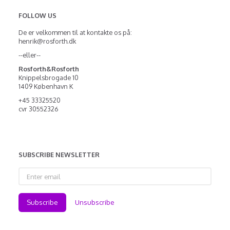
FOLLOW US
De er velkommen til at kontakte os på:
henrik@rosforth.dk
--eller--
Rosforth&Rosforth
Knippelsbrogade 10
1409 København K
+45 33325520
cvr 30552326
SUBSCRIBE NEWSLETTER
Enter
email
Subscribe
Unsubscribe