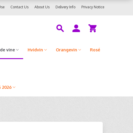
Use
Contact Us
About Us
Delivery Info
Privacy Notice
de vine
Hvidvin
Orangevin
Rosé
 2026