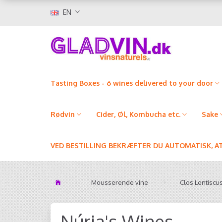
EN
Tasting Boxes - 6 wines delivered to your door
Rødvin
Cider, Øl, Kombucha etc.
Sake
VED BESTILLING BEKRÆFTER DU AUTOMATISK, A
Mousserende vine
Clos Lentiscu
Núria's Wines