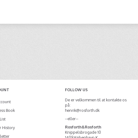
OUNT
FOLLOW US
De er velkommen til at kontakte os
ccount
på:
ess Book
henrik@rosforth.dk
--eller--
List
Rosforth&Rosforth
 History
Knippelsbrogade 10
etter
1409 København K