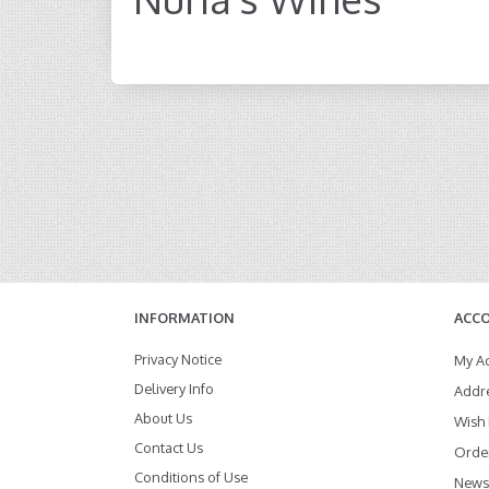
INFORMATION
ACC
Privacy Notice
My A
Delivery Info
Addr
About Us
Wish 
Contact Us
Order
Conditions of Use
Newsl