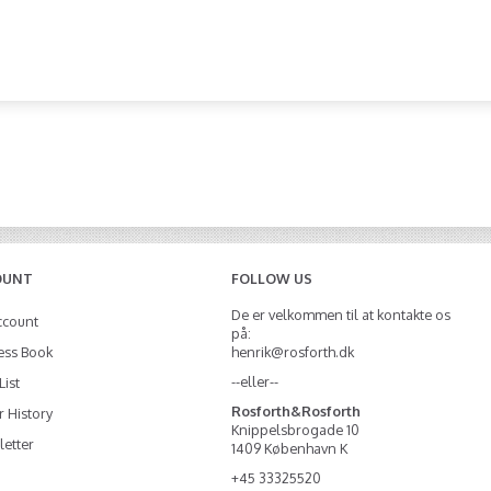
OUNT
FOLLOW US
De er velkommen til at kontakte os
ccount
på:
ess Book
henrik@rosforth.dk
--eller--
List
Rosforth&Rosforth
 History
Knippelsbrogade 10
etter
1409 København K
+45 33325520