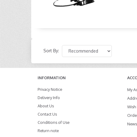
Sort By:
INFORMATION
ACC
Privacy Notice
My A
Delivery Info
Addr
About Us
Wish 
Contact Us
Order
Conditions of Use
Newsl
Return note