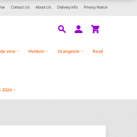
Use
Contact Us
About Us
Delivery Info
Privacy Notice
de vine
Hvidvin
Orangevin
Rosé
 2026