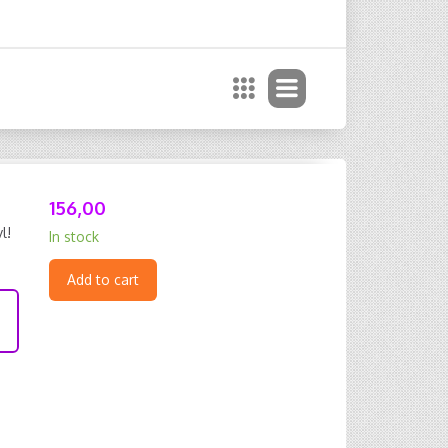
156,00
l!
In stock
Add to cart