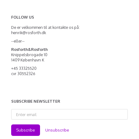
FOLLOW US
De er velkommen til at kontakte os på:
henrik@rosforth.dk
--eller--
Rosforth&Rosforth
Knippelsbrogade 10
1409 København K
+45 33325520
cvr 30552326
SUBSCRIBE NEWSLETTER
Enter
email
Subscribe
Unsubscribe