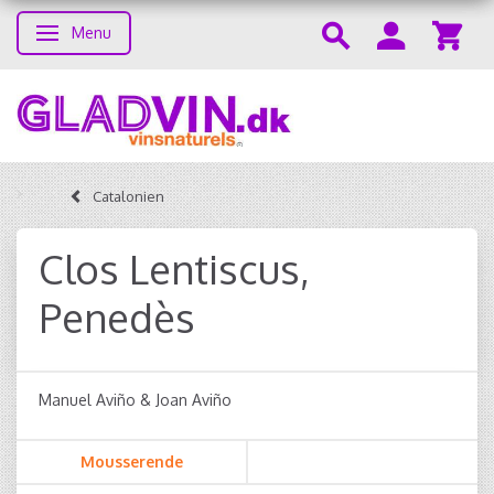
Menu
Toggle navigation
Catalonien
Clos Lentiscus,
Penedès
Manuel Aviño & Joan Aviño
Mousserende