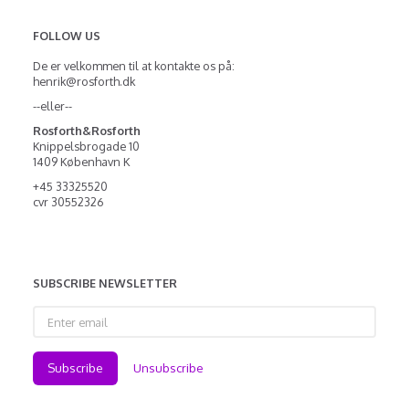
FOLLOW US
De er velkommen til at kontakte os på:
henrik@rosforth.dk
--eller--
Rosforth&Rosforth
Knippelsbrogade 10
1409 København K
+45 33325520
cvr 30552326
SUBSCRIBE NEWSLETTER
Enter
email
Subscribe
Unsubscribe