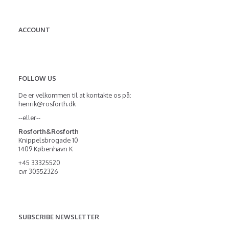
ACCOUNT
FOLLOW US
De er velkommen til at kontakte os på:
henrik@rosforth.dk
--eller--
Rosforth&Rosforth
Knippelsbrogade 10
1409 København K
+45 33325520
cvr 30552326
SUBSCRIBE NEWSLETTER