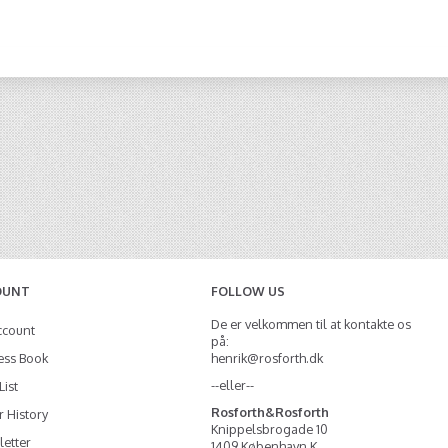
OUNT
FOLLOW US
De er velkommen til at kontakte os
ccount
på:
ess Book
henrik@rosforth.dk
--eller--
List
Rosforth&Rosforth
 History
Knippelsbrogade 10
etter
1409 København K