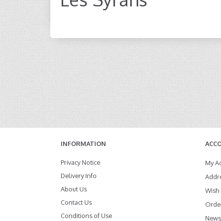
INFORMATION
ACC
Privacy Notice
My A
Delivery Info
Addr
About Us
Wish 
Contact Us
Order
Conditions of Use
Newsl