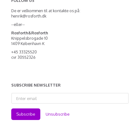
FOLLOW US
De er velkommen til at kontakte os på:
henrik@rosforth.dk
--eller--
Rosforth&Rosforth
Knippelsbrogade 10
1409 København K
+45 33325520
cvr 30552326
SUBSCRIBE NEWSLETTER
Enter
email
Subscribe
Unsubscribe