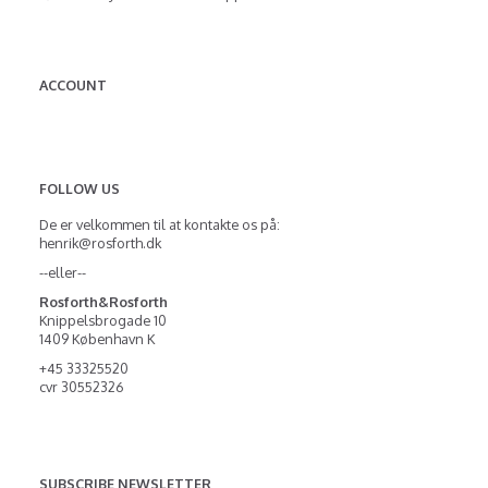
ACCOUNT
FOLLOW US
De er velkommen til at kontakte os på:
henrik@rosforth.dk
--eller--
Rosforth&Rosforth
Knippelsbrogade 10
1409 København K
+45 33325520
cvr 30552326
SUBSCRIBE NEWSLETTER