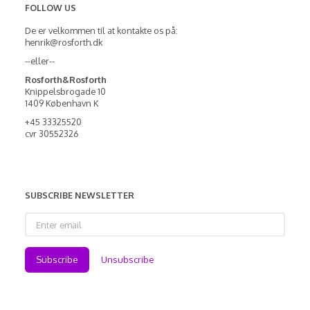
FOLLOW US
De er velkommen til at kontakte os på:
henrik@rosforth.dk
--eller--
Rosforth&Rosforth
Knippelsbrogade 10
1409 København K
+45 33325520
cvr 30552326
SUBSCRIBE NEWSLETTER
Enter
email
Subscribe
Unsubscribe