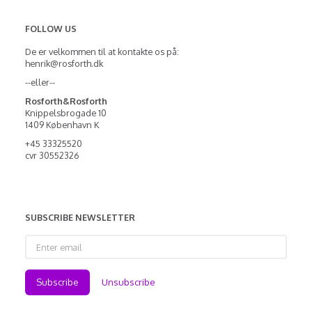
FOLLOW US
De er velkommen til at kontakte os på:
henrik@rosforth.dk
--eller--
Rosforth&Rosforth
Knippelsbrogade 10
1409 København K
+45 33325520
cvr 30552326
SUBSCRIBE NEWSLETTER
Enter
email
Subscribe
Unsubscribe