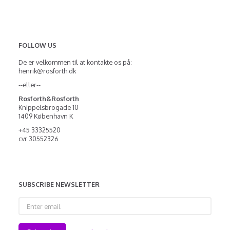
FOLLOW US
De er velkommen til at kontakte os på:
henrik@rosforth.dk
--eller--
Rosforth&Rosforth
Knippelsbrogade 10
1409 København K
+45 33325520
cvr 30552326
SUBSCRIBE NEWSLETTER
Enter
email