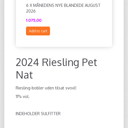
6 X MÅNEDENS NYE BLANDEDE AUGUST
2020 IO 
2026
1.075,00
180,00
Add to cart
Add to c
2024 Riesling Pet
Nat
Riesling-bobler uden tilsat svovl!
11% vol.
INDEHOLDER SULFITTER