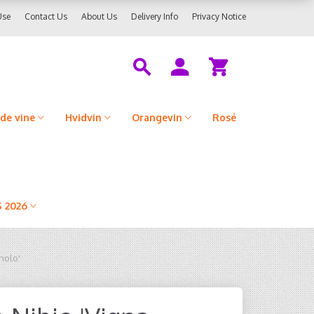
Use
Contact Us
About Us
Delivery Info
Privacy Notice
de vine
Hvidvin
Orangevin
Rosé
 2026
inolo'