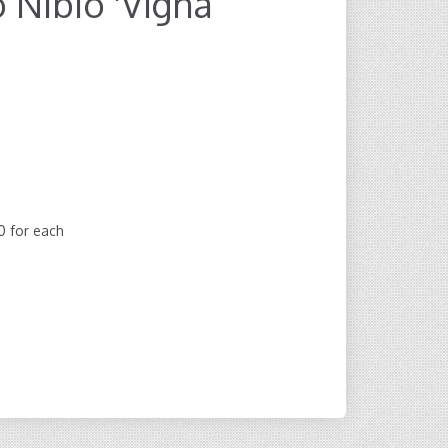
o Nibio 'Vigna
00
for each