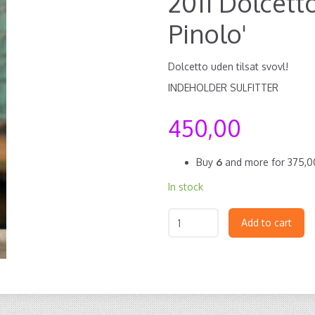
2011 Dolcett
Pinolo'
Dolcetto uden tilsat svovl!
INDEHOLDER SULFITTER
450,00
Buy
6
and more for
375,
In stock
Add to cart