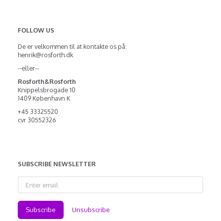
FOLLOW US
De er velkommen til at kontakte os på:
henrik@rosforth.dk
--eller--
Rosforth&Rosforth
Knippelsbrogade 10
1409 København K
+45 33325520
cvr 30552326
SUBSCRIBE NEWSLETTER
Enter
email
Subscribe
Unsubscribe