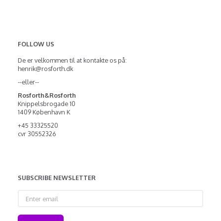
FOLLOW US
De er velkommen til at kontakte os på:
henrik@rosforth.dk
--eller--
Rosforth&Rosforth
Knippelsbrogade 10
1409 København K
+45 33325520
cvr 30552326
SUBSCRIBE NEWSLETTER
Enter
email