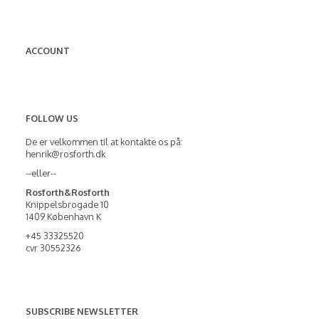
ACCOUNT
FOLLOW US
De er velkommen til at kontakte os på:
henrik@rosforth.dk
--eller--
Rosforth&Rosforth
Knippelsbrogade 10
1409 København K
+45 33325520
cvr 30552326
SUBSCRIBE NEWSLETTER