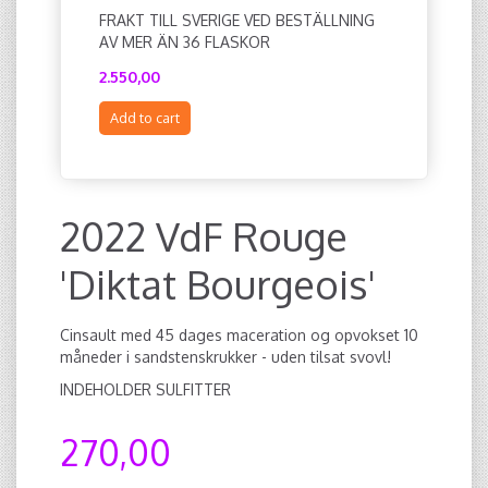
FRAKT TILL SVERIGE VED BESTÄLLNING
2021 HY
AV MER ÄN 36 FLASKOR
2.550,00
240,00
Add to cart
Add to c
2022 VdF Rouge
'Diktat Bourgeois'
Cinsault med 45 dages maceration og opvokset 10
måneder i sandstenskrukker - uden tilsat svovl!
INDEHOLDER SULFITTER
270,00