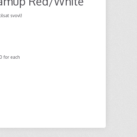
amup Red/White
ilsat svovl!
00
for each