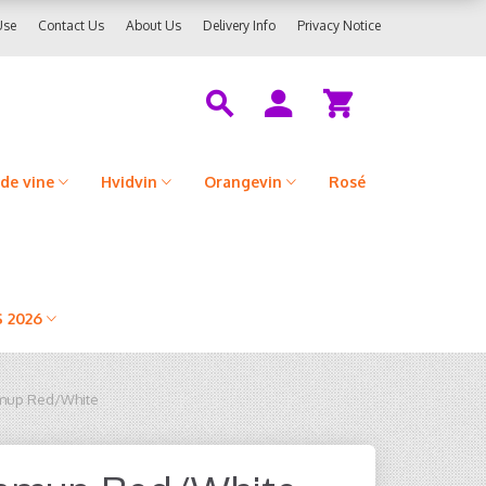
Use
Contact Us
About Us
Delivery Info
Privacy Notice
de vine
Hvidvin
Orangevin
Rosé
 2026
mup Red/White