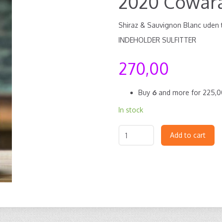
2020 Cowar
Shiraz & Sauvignon Blanc uden t
INDEHOLDER SULFITTER
270,00
Buy
6
and more for
225,
In stock
Add to cart