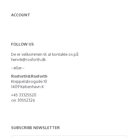
ACCOUNT
FOLLOW US
De er velkommen til at kontakte os på:
henrik@rosforth.dk
--eller--
Rosforth&Rosforth
Knippelsbrogade 10
1409 København K
+45 33325520
cvr 30552326
SUBSCRIBE NEWSLETTER
Enter