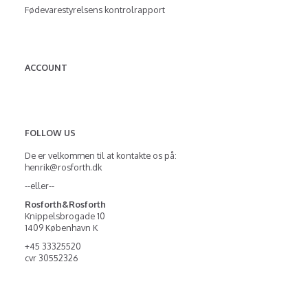
Fødevarestyrelsens kontrolrapport
ACCOUNT
FOLLOW US
De er velkommen til at kontakte os på:
henrik@rosforth.dk
--eller--
Rosforth&Rosforth
Knippelsbrogade 10
1409 København K
+45 33325520
cvr 30552326