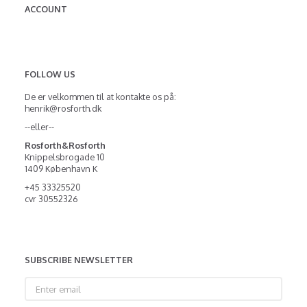
ACCOUNT
FOLLOW US
De er velkommen til at kontakte os på:
henrik@rosforth.dk
--eller--
Rosforth&Rosforth
Knippelsbrogade 10
1409 København K
+45 33325520
cvr 30552326
SUBSCRIBE NEWSLETTER
Enter
email