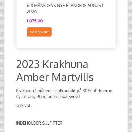
6 X MÅNEDENS NYE BLANDEDE AUGUST
2020 BO
2026
1.075,00
204,00
Add to cart
Add to c
2023 Krakhuna
Amber Martvilis
Krakhuna 1 måneds skalkontakt på 30% af druerne
(lys orange!) og uden tilsat svovl!
13% vol.
INDEHOLDER SULFITTER