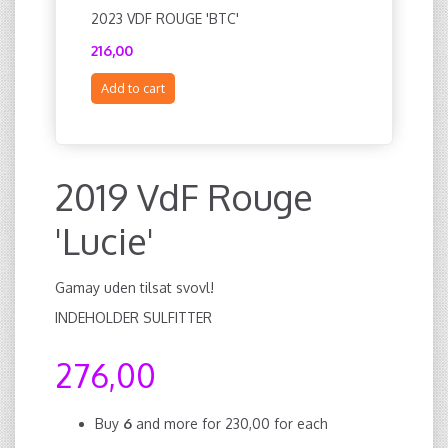
2023 VDF ROUGE 'BTC'
216,00
Add to cart
2019 VdF Rouge
'Lucie'
Gamay uden tilsat svovl!
INDEHOLDER SULFITTER
276,00
Buy
6
and more for
230,00
for each