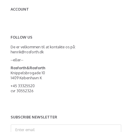
ACCOUNT
FOLLOW US
De er velkommen til at kontakte os på:
henrik@rosforth.dk
--eller--
Rosforth&Rosforth
Knippelsbrogade 10
1409 København K
+45 33325520
cvr 30552326
SUBSCRIBE NEWSLETTER
Enter
email