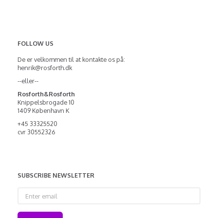
FOLLOW US
De er velkommen til at kontakte os på:
henrik@rosforth.dk
--eller--
Rosforth&Rosforth
Knippelsbrogade 10
1409 København K
+45 33325520
cvr 30552326
SUBSCRIBE NEWSLETTER
Enter
email