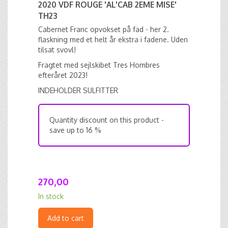
2020 VDF ROUGE 'AL'CAB 2EME MISE'
TH23
Cabernet Franc opvokset på fad - her 2.
flaskning med et helt år ekstra i fadene. Uden
tilsat svovl!
Fragtet med sejlskibet Tres Hombres
efteråret 2023!
INDEHOLDER SULFITTER
Quantity discount on this product -
save up to 16 %
270,00
In stock
Add to cart