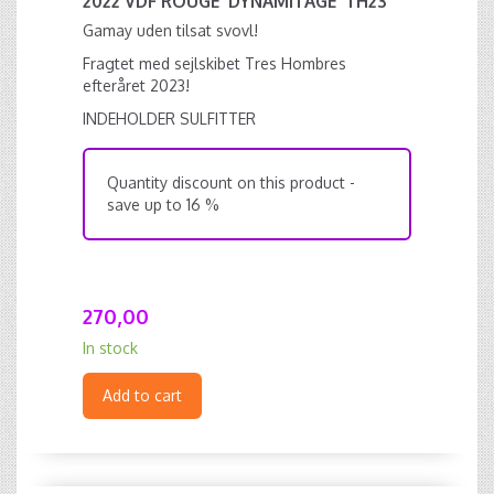
2022 VDF ROUGE 'DYNAMITAGE' TH23
Gamay uden tilsat svovl!
Fragtet med sejlskibet Tres Hombres
efteråret 2023!
INDEHOLDER SULFITTER
Quantity discount on this product -
save up to 16 %
270,00
In stock
Add to cart