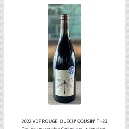
2022 VDF ROUGE 'OUECH' COUSIN' TH23
Grolleau maceration Carbonique - uden tilsat