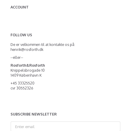
ACCOUNT
FOLLOW US
De er velkommen til at kontakte os på:
henrik@rosforth.dk
--eller--
Rosforth&Rosforth
Knippelsbrogade 10
1409 København K
+45 33325520
cvr 30552326
SUBSCRIBE NEWSLETTER
Enter
email