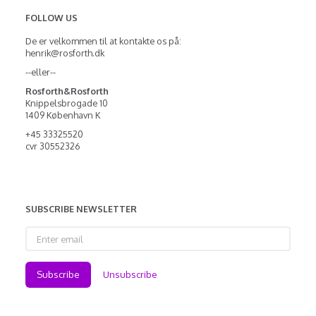
FOLLOW US
De er velkommen til at kontakte os på:
henrik@rosforth.dk
--eller--
Rosforth&Rosforth
Knippelsbrogade 10
1409 København K
+45 33325520
cvr 30552326
SUBSCRIBE NEWSLETTER
Enter
email
Subscribe
Unsubscribe