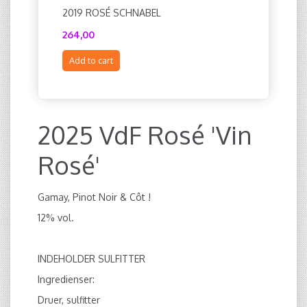
2019 ROSÉ SCHNABEL
2021 SP
264,00
150,00
Add to cart
Add to c
2025 VdF Rosé 'Vin
Rosé'
Gamay, Pinot Noir & Côt !
12% vol.
INDEHOLDER SULFITTER
Ingredienser:
Druer, sulfitter