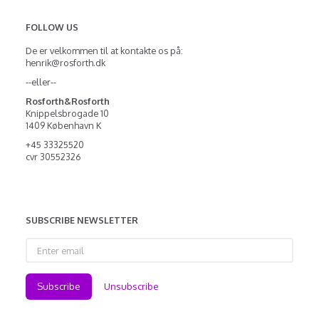
FOLLOW US
De er velkommen til at kontakte os på:
henrik@rosforth.dk
--eller--
Rosforth&Rosforth
Knippelsbrogade 10
1409 København K
+45 33325520
cvr 30552326
SUBSCRIBE NEWSLETTER
Enter
email
Subscribe
Unsubscribe