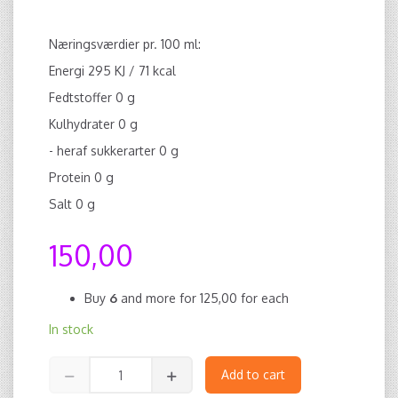
Næringsværdier pr. 100 ml:
Energi 295 KJ / 71 kcal
Fedtstoffer 0 g
Kulhydrater 0 g
- heraf sukkerarter 0 g
Protein 0 g
Salt 0 g
150,00
Buy
6
and more for
125,00
for each
In stock
Add to cart