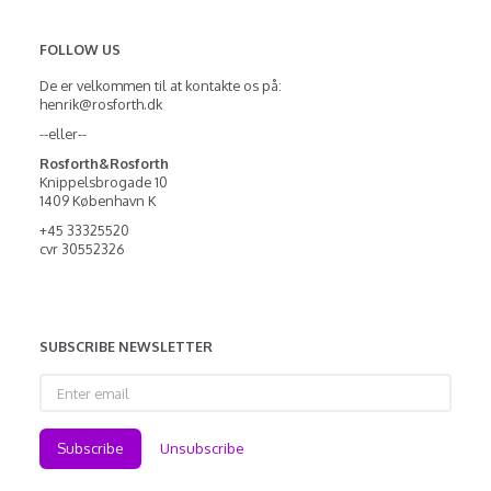
FOLLOW US
De er velkommen til at kontakte os på:
henrik@rosforth.dk
--eller--
Rosforth&Rosforth
Knippelsbrogade 10
1409 København K
+45 33325520
cvr 30552326
SUBSCRIBE NEWSLETTER
Enter
email
Subscribe
Unsubscribe