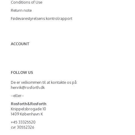
Conditions of Use
Return note
Fødevarestyrelsens kontrolrapport
ACCOUNT
FOLLOW US
De er velkommen til at kontakte os på:
henrik@rosforth.dk
--eller--
Rosforth&Rosforth
Knippelsbrogade 10
1409 København K
+45 33325520
cvr 30552326