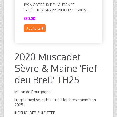
1996 COTEAUX DE L'AUBANCE
2022 DI
'SÉLÉCTION GRAINS NOBLES' - 500ML
330,00
276,00
Add to cart
Add to c
2020 Muscadet
Sèvre & Maine 'Fief
deu Breil' TH25
Melon de Bourgogne!
Fragtet med sejlskibet Tres Hombres sommeren
2025!
INDEHOLDER SULFITTER