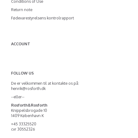
Conditions of Use
Return note
Fødevarestyrelsens kontrolrapport
ACCOUNT
FOLLOW US
De er velkommen til at kontakte os på:
henrik@rosforth.dk
--eller--
Rosforth&Rosforth
Knippelsbrogade 10
1409 København K
+45 33325520
cvr 30552326