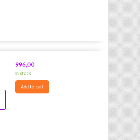
996,00
In stock
Add to cart