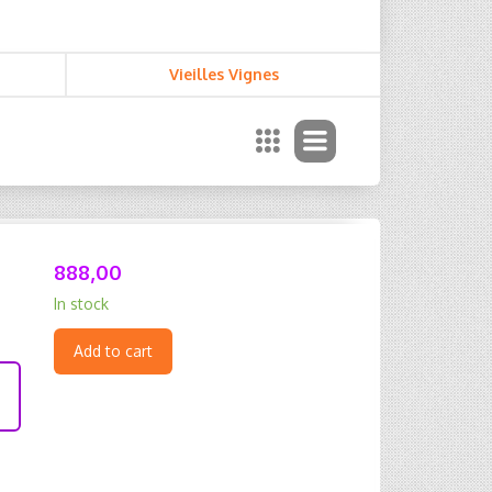
Vieilles Vignes
888,00
In stock
Add to cart