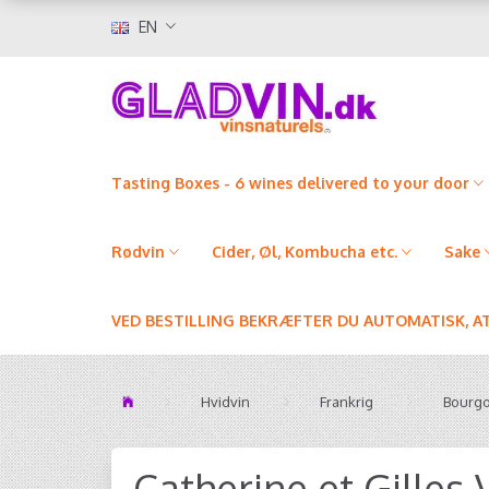
EN
Tasting Boxes - 6 wines delivered to your door
Rødvin
Cider, Øl, Kombucha etc.
Sake
VED BESTILLING BEKRÆFTER DU AUTOMATISK, A
Hvidvin
Frankrig
Bourg
Catherine et Gilles 