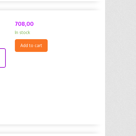
708,00
In stock
Add to cart