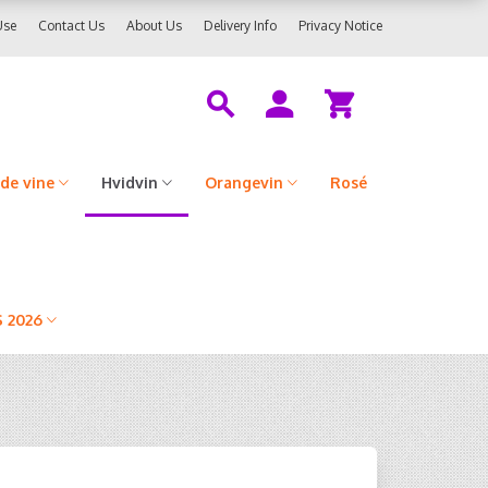
Use
Contact Us
About Us
Delivery Info
Privacy Notice
de vine
Hvidvin
Orangevin
Rosé
 2026