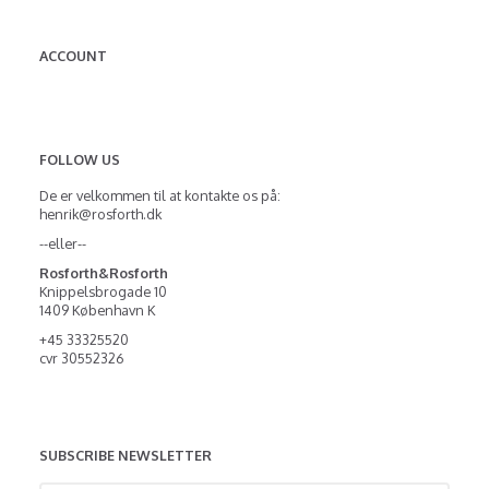
ACCOUNT
FOLLOW US
De er velkommen til at kontakte os på:
henrik@rosforth.dk
--eller--
Rosforth&Rosforth
Knippelsbrogade 10
1409 København K
+45 33325520
cvr 30552326
SUBSCRIBE NEWSLETTER