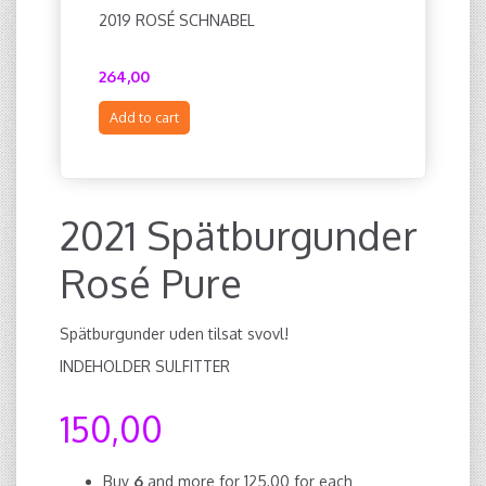
2019 ROSÉ SCHNABEL
2021 VDF
264,00
138,00
Add to cart
Add to c
2021 Spätburgunder
Rosé Pure
Spätburgunder uden tilsat svovl!
INDEHOLDER SULFITTER
150,00
Buy
6
and more for
125,00
for each