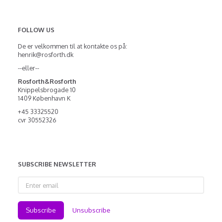
FOLLOW US
De er velkommen til at kontakte os på:
henrik@rosforth.dk
--eller--
Rosforth&Rosforth
Knippelsbrogade 10
1409 København K
+45 33325520
cvr 30552326
SUBSCRIBE NEWSLETTER
Enter
email
Subscribe
Unsubscribe