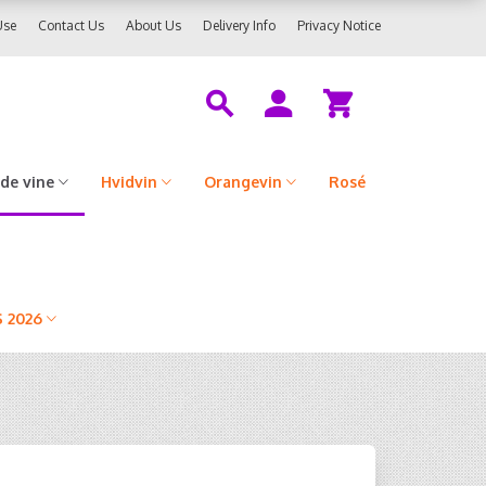
Use
Contact Us
About Us
Delivery Info
Privacy Notice
de vine
Hvidvin
Orangevin
Rosé
 2026