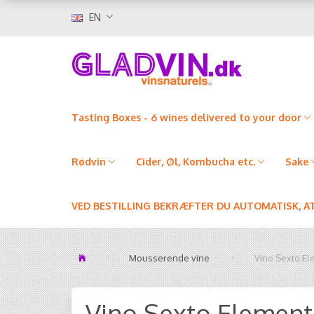
EN
Tasting Boxes - 6 wines delivered to your door
Rødvin
Cider, Øl, Kombucha etc.
Sake
VED BESTILLING BEKRÆFTER DU AUTOMATISK, A
Mousserende vine
Vino Sexto El
Vino Sexto Element