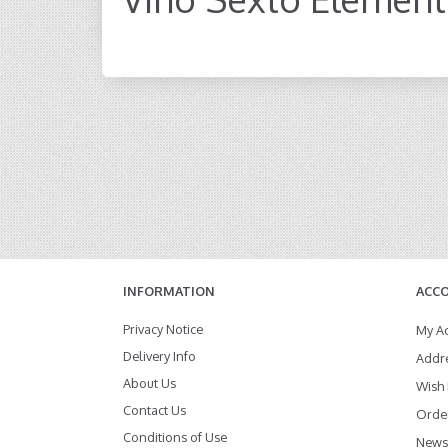
INFORMATION
ACC
Privacy Notice
My A
Delivery Info
Addr
About Us
Wish 
Contact Us
Order
Conditions of Use
Newsl