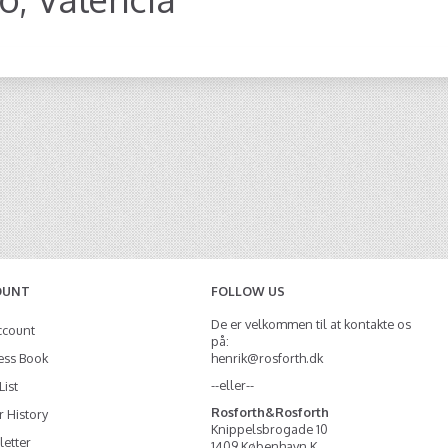
OUNT
FOLLOW US
De er velkommen til at kontakte os
ccount
på:
ess Book
henrik@rosforth.dk
--eller--
List
Rosforth&Rosforth
 History
Knippelsbrogade 10
etter
1409 København K