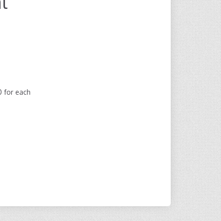
l
00
for each