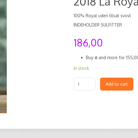
2018 La Roya
100% Royal uden tilsat svovl
INDEHOLDER SULFITTER
186,00
Buy
6
and more for
155,
In stock
Add to cart