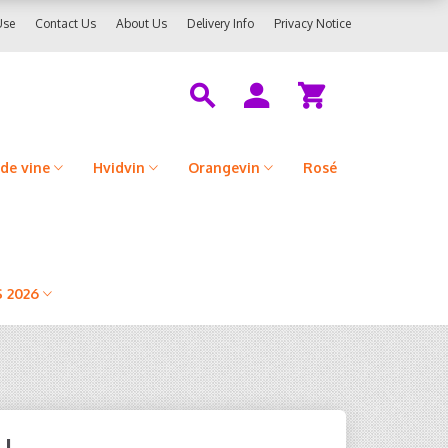
Use
Contact Us
About Us
Delivery Info
Privacy Notice
de vine
Hvidvin
Orangevin
Rosé
 2026