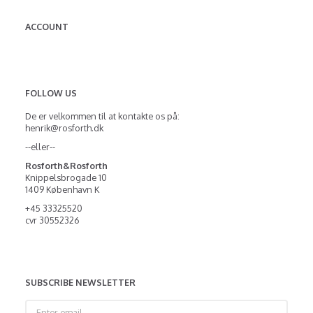
ACCOUNT
FOLLOW US
De er velkommen til at kontakte os på:
henrik@rosforth.dk
--eller--
Rosforth&Rosforth
Knippelsbrogade 10
1409 København K
+45 33325520
cvr 30552326
SUBSCRIBE NEWSLETTER
Enter