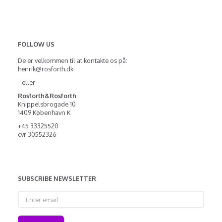
FOLLOW US
De er velkommen til at kontakte os på:
henrik@rosforth.dk
--eller--
Rosforth&Rosforth
Knippelsbrogade 10
1409 København K
+45 33325520
cvr 30552326
SUBSCRIBE NEWSLETTER
Enter
email