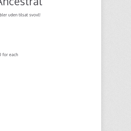
Ancestral
ler uden tilsat svovl!
00
for each