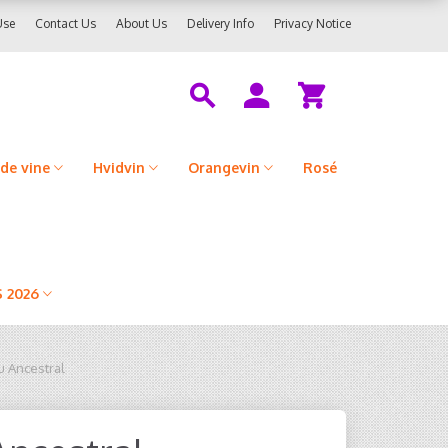
Use
Contact Us
About Us
Delivery Info
Privacy Notice
de vine
Hvidvin
Orangevin
Rosé
 2026
u Ancestral