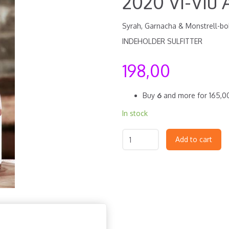
2020 Vi-Viu 
Syrah, Garnacha & Monstrell-bob
INDEHOLDER SULFITTER
198,00
Buy
6
and more for
165,
In stock
Add to cart