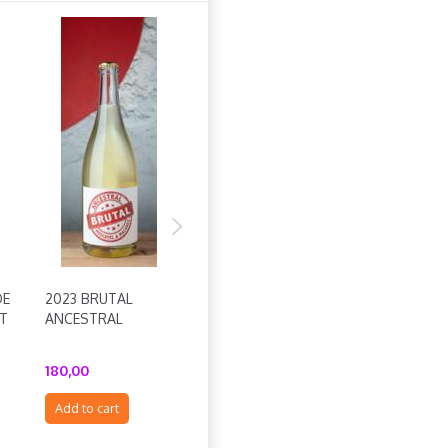
DE
2023 BRUTAL
2024 RIESLING PET
T
ANCESTRAL
NAT
180,00
186,00
Add to cart
Add to cart