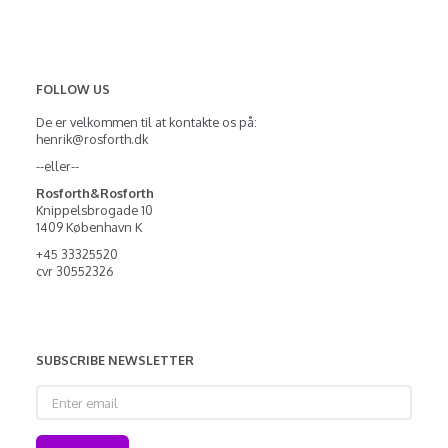
FOLLOW US
De er velkommen til at kontakte os på:
henrik@rosforth.dk
--eller--
Rosforth&Rosforth
Knippelsbrogade 10
1409 København K
+45 33325520
cvr 30552326
SUBSCRIBE NEWSLETTER
Enter
email