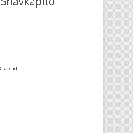
-Shavkapito
00
for each