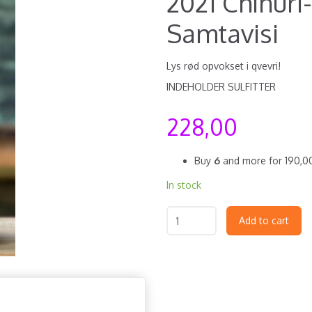
2021 Chinuri
Samtavisi
Lys rød opvokset i qvevri!
INDEHOLDER SULFITTER
228,00
Buy
6
and more for
190,
In stock
Add to cart