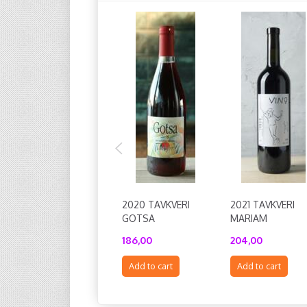
2020 TAVKVERI
2021 TAVKVERI
GOTSA
MARIAM
186,00
204,00
Add to cart
Add to cart