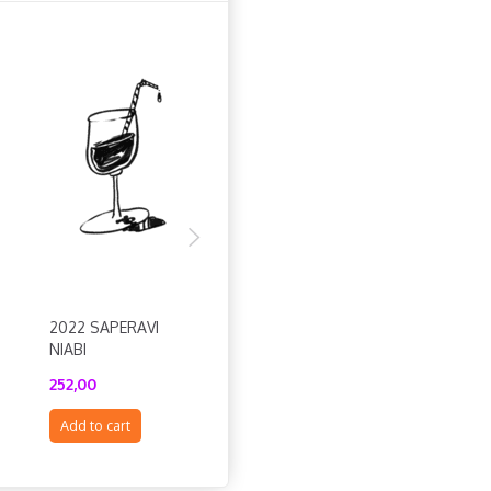
2022 SAPERAVI
2024 SOIF DE
NIABI
VSVAM
252,00
198,00
Add to cart
Add to cart