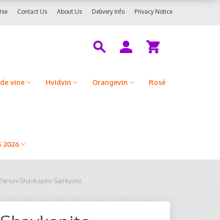
Use
Contact Us
About Us
Delivery Info
Privacy Notice
de vine
Hvidvin
Orangevin
Rosé
 2026
Chinuri-Shavkapito Samtavisi