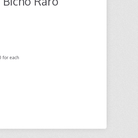
 Bicho Raro
00
for each