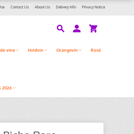
Use
Contact Us
About Us
Delivery Info
Privacy Notice
de vine
Hvidvin
Orangevin
Rosé
 2026