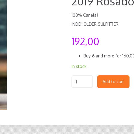
2019 Rosado
100% Canela!
INDEHOLDER SULFITTER
192,00
Buy
6
and more for
160,
In stock
Add to cart