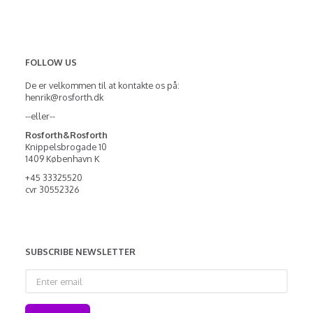
FOLLOW US
De er velkommen til at kontakte os på:
henrik@rosforth.dk
--eller--
Rosforth&Rosforth
Knippelsbrogade 10
1409 København K
+45 33325520
cvr 30552326
SUBSCRIBE NEWSLETTER
Enter
email