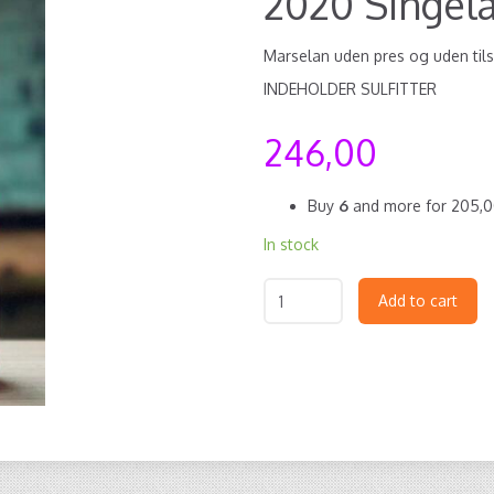
2020 Singel
Marselan uden pres og uden tils
INDEHOLDER SULFITTER
246,00
Buy
6
and more for
205,
In stock
Add to cart