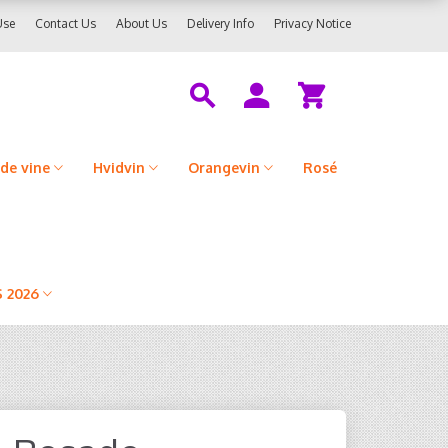
Use
Contact Us
About Us
Delivery Info
Privacy Notice
de vine
Hvidvin
Orangevin
Rosé
 2026