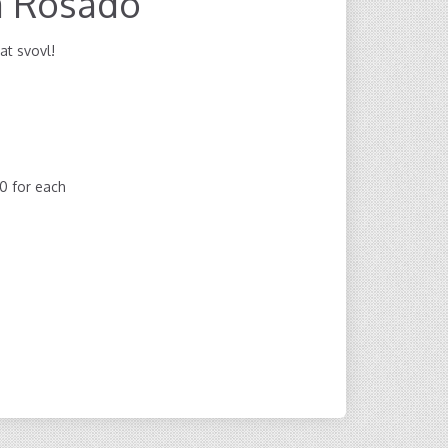
a Rosado
at svovl!
00
for each