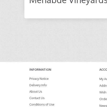
INFORMATION
ACC
Privacy Notice
My A
Delivery Info
Addr
About Us
Wish 
Contact Us
Order
Conditions of Use
Newsl