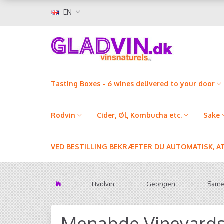
EN
Tasting Boxes - 6 wines delivered to your door
Rødvin
Cider, Øl, Kombucha etc.
Sake
VED BESTILLING BEKRÆFTER DU AUTOMATISK, A
Hvidvin
Georgien
Sameg
Menabde Vineyards