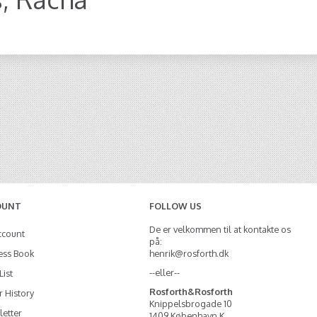
OUNT
FOLLOW US
De er velkommen til at kontakte os
ccount
på:
ess Book
henrik@rosforth.dk
--eller--
List
Rosforth&Rosforth
 History
Knippelsbrogade 10
etter
1409 København K