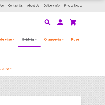
Use
Contact Us
About Us
Delivery Info
Privacy Notice
de vine
Hvidvin
Orangevin
Rosé
 2026