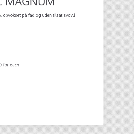
anc MAGNUM
, opvokset på fad og uden tilsat svovl!
00
for each