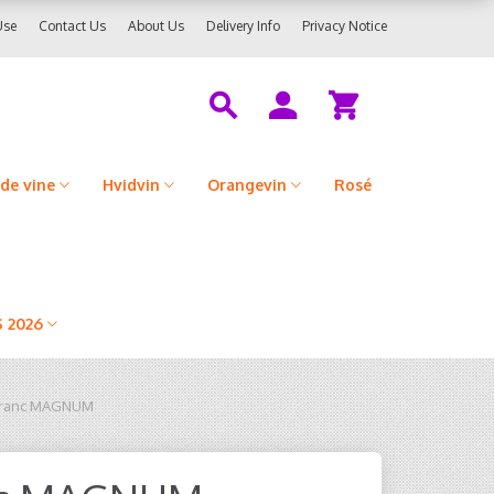
Use
Contact Us
About Us
Delivery Info
Privacy Notice
de vine
Hvidvin
Orangevin
Rosé
 2026
 Franc MAGNUM