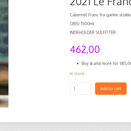
2021 Le Fr
Cabernet Franc fra gamle stokke
OBS! 1500ml
INDEHOLDER SULFITTER
462,00
Buy
6
and more for
385,
In stock
Add to cart